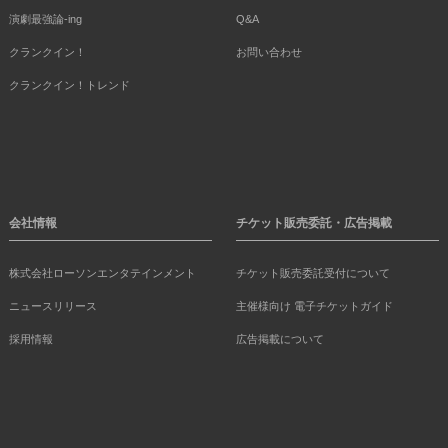
演劇最強論-ing
Q&A
クランクイン！
お問い合わせ
クランクイン！トレンド
会社情報
チケット販売委託・広告掲載
株式会社ローソンエンタテインメント
チケット販売委託受付について
ニュースリリース
主催様向け 電子チケットガイド
採用情報
広告掲載について