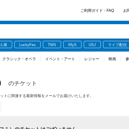
ご利用ガイド・FAQ
お
エ展
LuckyFes
TWS
IRyS
USJ
ライブ配信
クラシック・オペラ
イベント・アート
レジャー
映画
ミ）
のチケット
（フミ）のチケットに関連する最新情報をメールでお届けいたします。