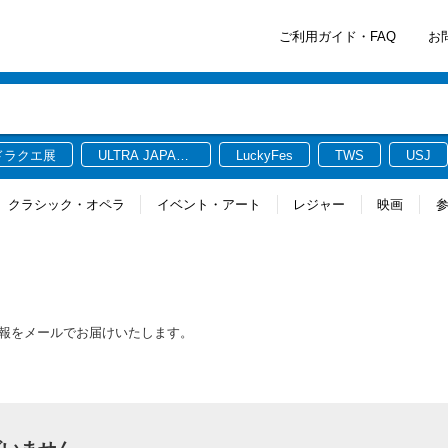
ご利用ガイド・FAQ
お
ドラクエ展
ULTRA JAPAN
LuckyFes
TWS
USJ
2026
クラシック・オペラ
イベント・アート
レジャー
映画
新情報をメールでお届けいたします。