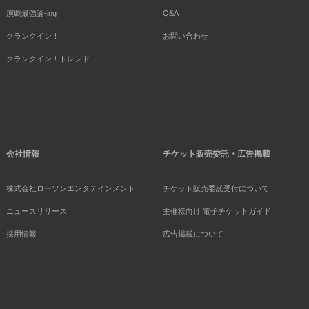
演劇最強論-ing
Q&A
クランクイン！
お問い合わせ
クランクイン！トレンド
会社情報
チケット販売委託・広告掲載
株式会社ローソンエンタテインメント
チケット販売委託受付について
ニュースリリース
主催様向け 電子チケットガイド
採用情報
広告掲載について