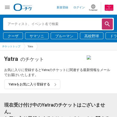
新規登録
ログイン
Language
クーザ
サマソニ
ブルーマン
高校野球
ド
チケットトップ
Yatra
Yatra
のチケット
お気に入りに登録するとYatraのチケットに関連する最新情報をメール
でお届けいたします。
Yatraをお気に入り登録する
現在受け付け中のYatraのチケットはございませ
ん。