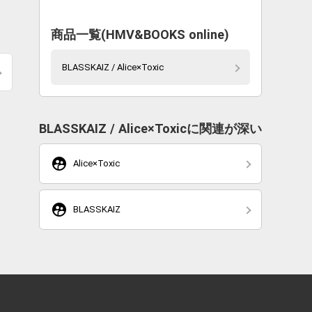
商品一覧(HMV&BOOKS online)
BLASSKAIZ / Alice×Toxic
BLASSKAIZ / Alice×Toxicに関連が深い
supervised_user_circle
Alice×Toxic
supervised_user_circle
BLASSKAIZ