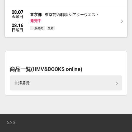
08.07
東京都
東京芸術劇場 シアターウエスト
金曜日
～
発売中
08.16
一般発売
先着
日曜日
商品一覧(HMV&BOOKS online)
井澤勇貴
SNS