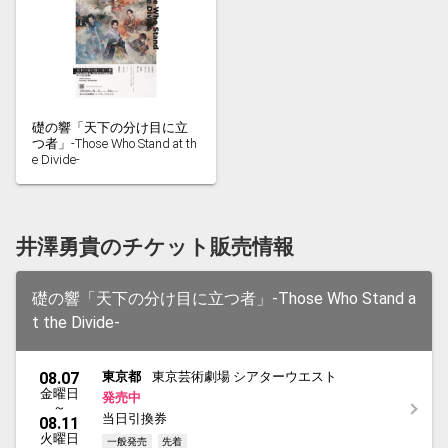
礎の響「天下の分け目に立
つ者」-Those Who Stand at th
e Divide-
井澤勇貴のチケット販売情報
礎の響「天下の分け目に立つ者」-Those Who Stand a
t the Divide-
08.07
東京都
東京芸術劇場 シアターウエスト
金曜日
発売中
～
当日引換券
08.11
火曜日
一般発売
先着