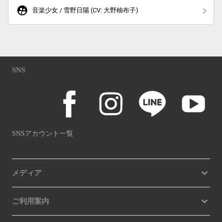
supervised_user_circle
音楽少女 / 雪野日陽 (CV: 大野柚布子)
SNS
SNSアカウント一覧
メディア
ご利用案内