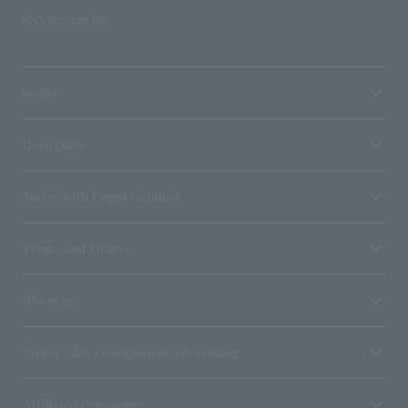
SNS account list
media
User guide
Stores with Loppi installed
Terms and Others
About us
Ticket sales consignment/advertising
Affiliated companies