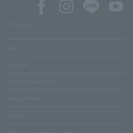
SNS account list
media
User guide
Stores with Loppi installed
Terms and Others
About us
Ticket sales consignment/advertising