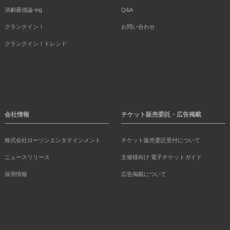
演劇最強論-ing
Q&A
クランクイン！
お問い合わせ
クランクイン！トレンド
会社情報
チケット販売委託・広告掲載
株式会社ローソンエンタテインメント
チケット販売委託受付について
ニュースリリース
主催様向け 電子チケットガイド
採用情報
広告掲載について