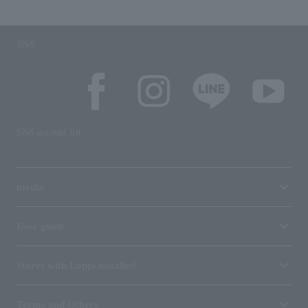
SNS
SNS account list
media
User guide
Stores with Loppi installed
Terms and Others