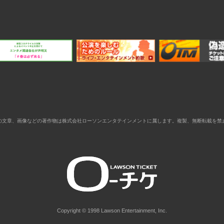
の文章、画像などの著作物は株式会社ローソンエンタテインメントに属します。複製、無断転載を禁
Copyright © 1998 Lawson Entertainment, Inc.