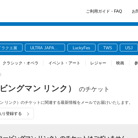
ご利用ガイド・FAQ
お
ドラクエ展
ULTRA JAPAN
LuckyFes
TWS
USJ
2026
クラシック・オペラ
イベント・アート
レジャー
映画
ク）
スタービングマン リンク）
のチケット
ビングマン リンク）のチケットに関連する最新情報をメールでお届けいたします。
に入り登録する