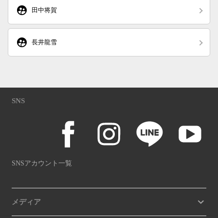
supervised_user_circle
田中将賀
supervised_user_circle
長井龍雪
SNS
SNSアカウント一覧
メディア