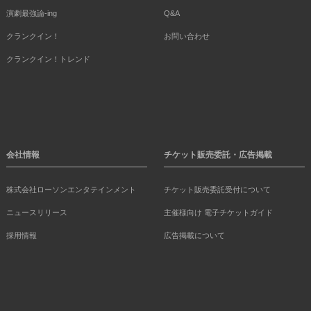
演劇最強論-ing
Q&A
クランクイン！
お問い合わせ
クランクイン！トレンド
会社情報
チケット販売委託・広告掲載
株式会社ローソンエンタテインメント
チケット販売委託受付について
ニュースリリース
主催様向け 電子チケットガイド
採用情報
広告掲載について