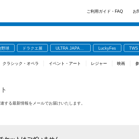
ご利用ガイド・FAQ
お
校野球
ドラクエ展
ULTRA JAPAN
LuckyFes
TWS
2026
クラシック・オペラ
イベント・アート
レジャー
映画
ット
ケットに関連する最新情報をメールでお届けいたします。