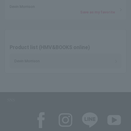
Devin Morrison
Save as my favorite
Product list (HMV&BOOKS online)
Devin Morrison
SNS