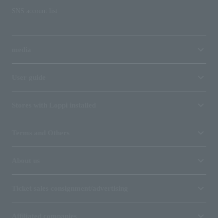
SNS account list
media
User guide
Stores with Loppi installed
Terms and Others
About us
Ticket sales consignment/advertising
Affiliated companies