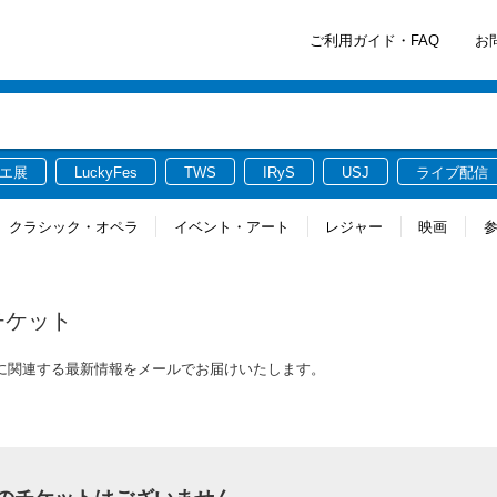
ご利用ガイド・FAQ
お
エ展
LuckyFes
TWS
IRyS
USJ
ライブ配信
クラシック・オペラ
イベント・アート
レジャー
映画
チケット
トに関連する最新情報をメールでお届けいたします。