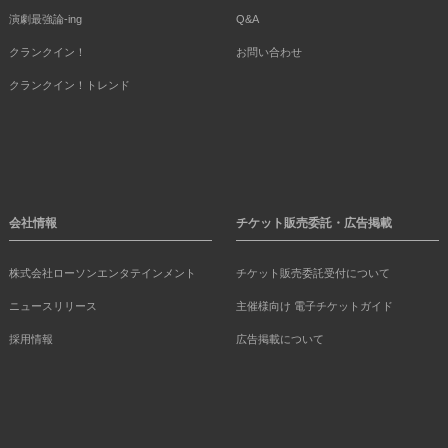
演劇最強論-ing
Q&A
クランクイン！
お問い合わせ
クランクイン！トレンド
会社情報
チケット販売委託・広告掲載
株式会社ローソンエンタテインメント
チケット販売委託受付について
ニュースリリース
主催様向け 電子チケットガイド
採用情報
広告掲載について