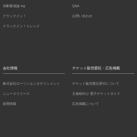
演劇最強論-ing
Q&A
クランクイン！
お問い合わせ
クランクイン！トレンド
会社情報
チケット販売委託・広告掲載
株式会社ローソンエンタテインメント
チケット販売委託受付について
ニュースリリース
主催様向け 電子チケットガイド
採用情報
広告掲載について