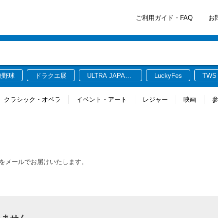
ご利用ガイド・FAQ
お
校野球
ドラクエ展
ULTRA JAPAN
LuckyFes
TWS
2026
クラシック・オペラ
イベント・アート
レジャー
映画
報をメールでお届けいたします。