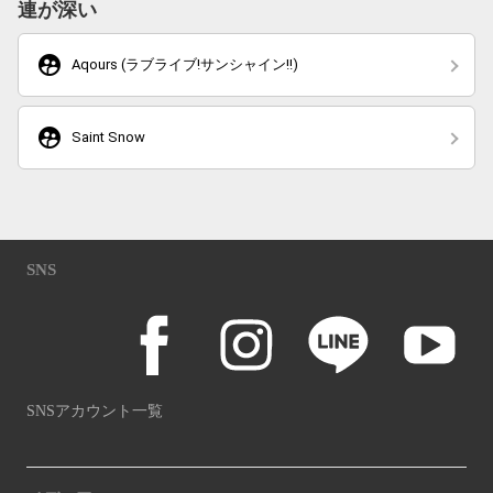
連が深い
supervised_user_circle
Aqours (ラブライブ!サンシャイン!!)
supervised_user_circle
Saint Snow
SNS
SNSアカウント一覧