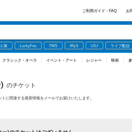
ご利用ガイド・FAQ
お
エ展
LuckyFes
TWS
IRyS
USJ
ライブ配信
クラシック・オペラ
イベント・アート
レジャー
映画
)
のチケット
チケットに関連する最新情報をメールでお届けいたします。