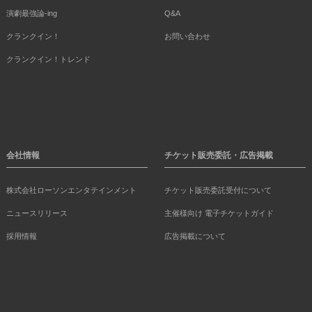
演劇最強論-ing
Q&A
クランクイン！
お問い合わせ
クランクイン！トレンド
会社情報
チケット販売委託・広告掲載
株式会社ローソンエンタテインメント
チケット販売委託受付について
ニュースリリース
主催様向け 電子チケットガイド
採用情報
広告掲載について