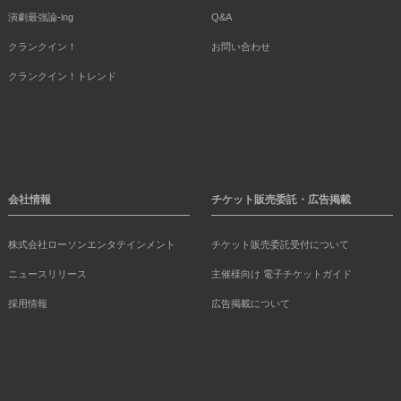
演劇最強論-ing
Q&A
クランクイン！
お問い合わせ
クランクイン！トレンド
会社情報
チケット販売委託・広告掲載
株式会社ローソンエンタテインメント
チケット販売委託受付について
ニュースリリース
主催様向け 電子チケットガイド
採用情報
広告掲載について