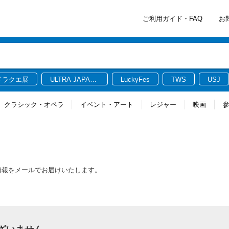
ご利用ガイド・FAQ
お
ドラクエ展
ULTRA JAPAN
LuckyFes
TWS
USJ
2026
クラシック・オペラ
イベント・アート
レジャー
映画
最新情報をメールでお届けいたします。