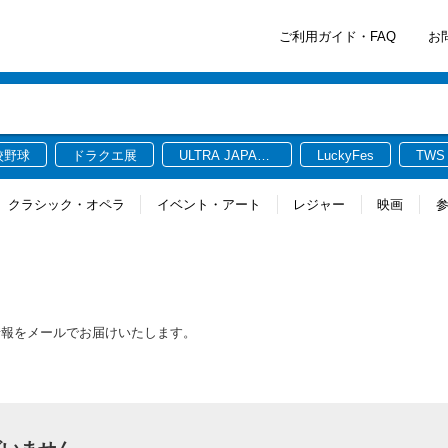
ご利用ガイド・FAQ
お
校野球
ドラクエ展
ULTRA JAPAN
LuckyFes
TWS
2026
クラシック・オペラ
イベント・アート
レジャー
映画
情報をメールでお届けいたします。