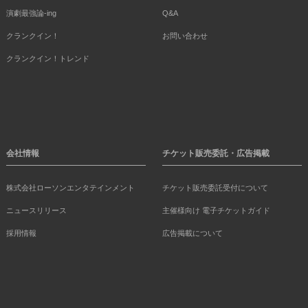
演劇最強論-ing
Q&A
クランクイン！
お問い合わせ
クランクイン！トレンド
会社情報
チケット販売委託・広告掲載
株式会社ローソンエンタテインメント
チケット販売委託受付について
ニュースリリース
主催様向け 電子チケットガイド
採用情報
広告掲載について