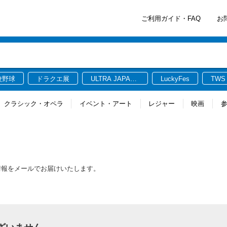
ご利用ガイド・FAQ
お
校野球
ドラクエ展
ULTRA JAPAN
LuckyFes
TWS
2026
クラシック・オペラ
イベント・アート
レジャー
映画
最新情報をメールでお届けいたします。