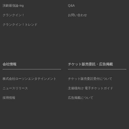
演劇最強論-ing
Q&A
クランクイン！
お問い合わせ
クランクイン！トレンド
会社情報
チケット販売委託・広告掲載
株式会社ローソンエンタテインメント
チケット販売委託受付について
ニュースリリース
主催様向け 電子チケットガイド
採用情報
広告掲載について