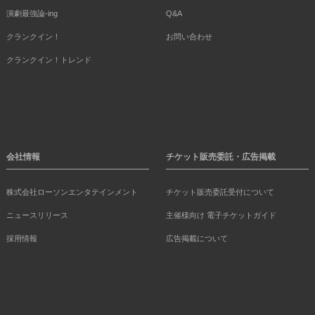
演劇最強論-ing
Q&A
クランクイン！
お問い合わせ
クランクイン！トレンド
会社情報
チケット販売委託・広告掲載
株式会社ローソンエンタテインメント
チケット販売委託受付について
ニュースリリース
主催様向け 電子チケットガイド
採用情報
広告掲載について