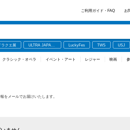
ご利用ガイド・FAQ
お
ドラクエ展
ULTRA JAPAN
LuckyFes
TWS
USJ
2026
クラシック・オペラ
イベント・アート
レジャー
映画
情報をメールでお届けいたします。