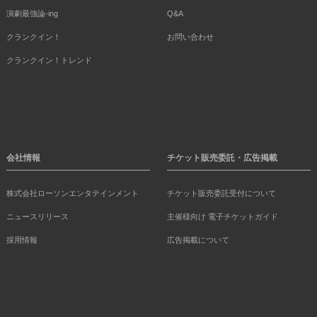
演劇最強論-ing
Q&A
クランクイン！
お問い合わせ
クランクイン！トレンド
会社情報
チケット販売委託・広告掲載
株式会社ローソンエンタテインメント
チケット販売委託受付について
ニュースリリース
主催様向け 電子チケットガイド
採用情報
広告掲載について