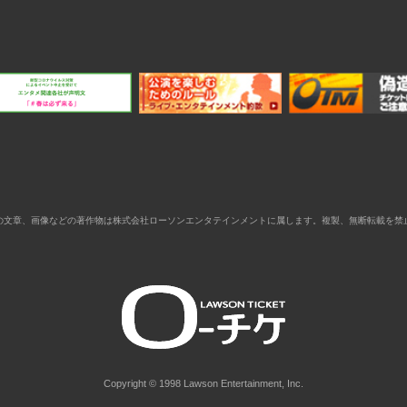
の文章、画像などの著作物は株式会社ローソンエンタテインメントに属します。複製、無断転載を禁
Copyright © 1998 Lawson Entertainment, Inc.