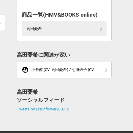
商品一覧(HMV&BOOKS online)
高田憂希
高田憂希に関連が深い
supervised_user_circle
小糸侑 (CV: 高田憂希) / 七海燈子 (CV: 寿
美菜子)
高田憂希
ソーシャルフィード
Tweets by @sunflower930316