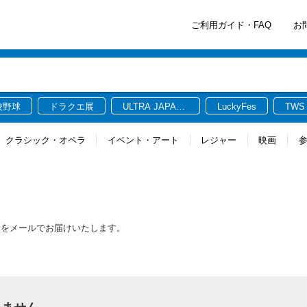
ご利用ガイド・FAQ
お
校野球
ドラクエ展
ULTRA JAPAN
LuckyFes
TWS
2026
クラシック・オペラ
イベント・アート
レジャー
映画
報をメールでお届けいたします。