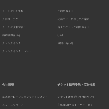
ローチケTOPICS
ご利用ガイド
月刊ローチケ
公演中止・払戻しのご案内
ローチケ演劇宣言！
電子チケットご利用ガイド
演劇最強論-ing
Q&A
クランクイン！
お問い合わせ
クランクイン！トレンド
会社情報
チケット販売委託・広告掲載
株式会社ローソンエンタテインメント
チケット販売委託受付について
ニュースリリース
主催様向け 電子チケットガイド