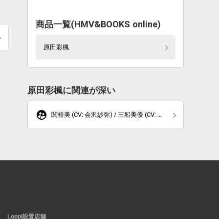
商品一覧(HMV&BOOKS online)
原田彩楓
原田彩楓に関連が深い
supervised_user_circle
関裕美 (CV: 会沢紗弥) / 三船美優 (CV: 原
田彩楓) / 村上巴 (CV: 花井美春)
Loppi設置店舗