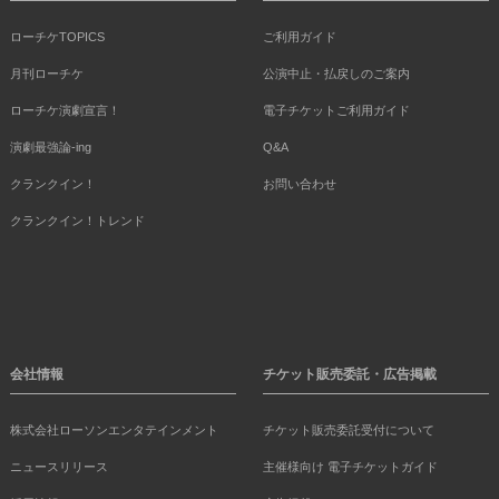
ローチケTOPICS
ご利用ガイド
月刊ローチケ
公演中止・払戻しのご案内
ローチケ演劇宣言！
電子チケットご利用ガイド
演劇最強論-ing
Q&A
クランクイン！
お問い合わせ
クランクイン！トレンド
会社情報
チケット販売委託・広告掲載
株式会社ローソンエンタテインメント
チケット販売委託受付について
ニュースリリース
主催様向け 電子チケットガイド