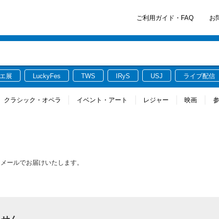
ご利用ガイド・FAQ
お
エ展
LuckyFes
TWS
IRyS
USJ
ライブ配信
クラシック・オペラ
イベント・アート
レジャー
映画
をメールでお届けいたします。