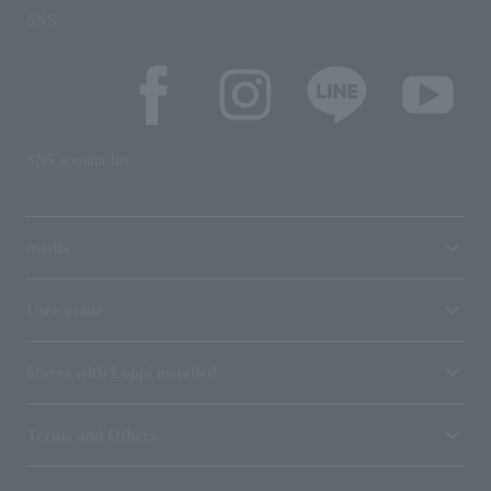
SNS
SNS account list
media
User guide
Stores with Loppi installed
Terms and Others