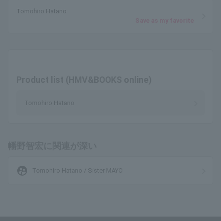
Tomohiro Hatano
Save as my favorite
Product list (HMV&BOOKS online)
Tomohiro Hatano
幡野智宏に関連が深い
supervised_user_circle
Tomohiro Hatano / Sister MAYO