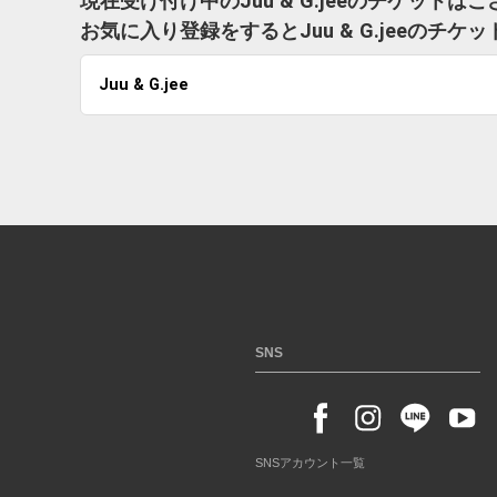
現在受け付け中のJuu & G.jeeのチケットは
お気に入り登録をするとJuu & G.jeeの
Juu & G.jee
SNS
SNSアカウント一覧