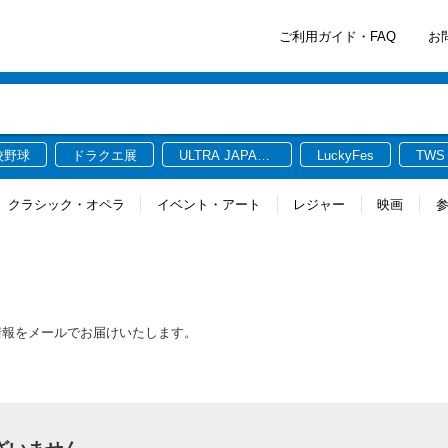
ご利用ガイド・FAQ
お
校野球
ドラクエ展
ULTRA JAPAN
LuckyFes
TWS
2026
クラシック・オペラ
イベント・アート
レジャー
映画
最新情報をメールでお届けいたします。