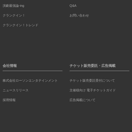
演劇最強論-ing
Q&A
クランクイン！
お問い合わせ
クランクイン！トレンド
会社情報
チケット販売委託・広告掲載
株式会社ローソンエンタテインメント
チケット販売委託受付について
ニュースリリース
主催様向け 電子チケットガイド
採用情報
広告掲載について