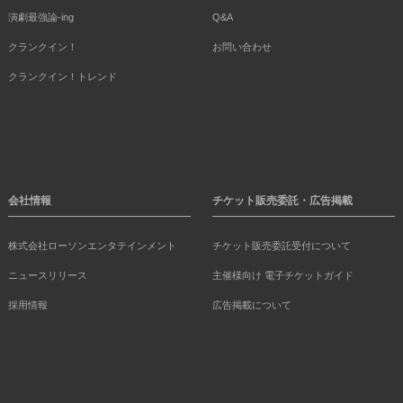
演劇最強論-ing
Q&A
クランクイン！
お問い合わせ
クランクイン！トレンド
会社情報
チケット販売委託・広告掲載
株式会社ローソンエンタテインメント
チケット販売委託受付について
ニュースリリース
主催様向け 電子チケットガイド
採用情報
広告掲載について