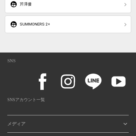
supervised_user_circle
芹澤優
supervised_user_circle
SUMMONERS 2+
SNS
SNSアカウント一覧
メディア