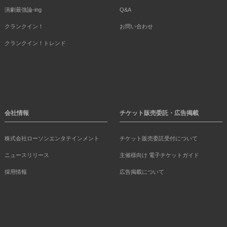
演劇最強論-ing
Q&A
クランクイン！
お問い合わせ
クランクイン！トレンド
会社情報
チケット販売委託・広告掲載
株式会社ローソンエンタテインメント
チケット販売委託受付について
ニュースリリース
主催様向け 電子チケットガイド
採用情報
広告掲載について