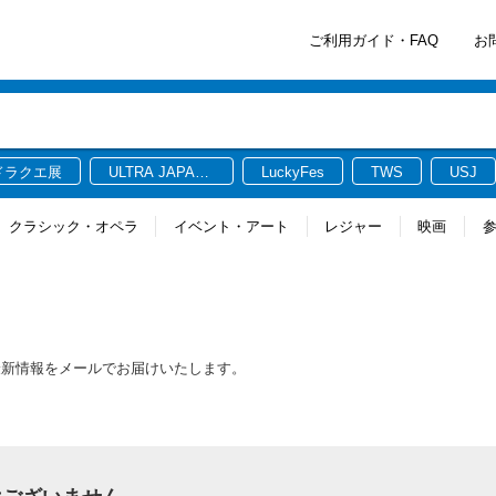
ご利用ガイド・FAQ
お
ドラクエ展
ULTRA JAPAN
LuckyFes
TWS
USJ
2026
クラシック・オペラ
イベント・アート
レジャー
映画
最新情報をメールでお届けいたします。