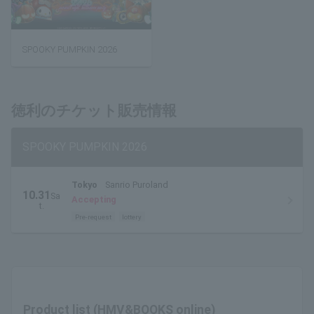
SPOOKY PUMPKIN 2026
徳利のチケット販売情報
SPOOKY PUMPKIN 2026
Tokyo
Sanrio Puroland
10.31
Sa
Accepting
t.
Pre-request
lottery
Product list (HMV&BOOKS online)