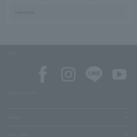
sake bottle
SNS
SNS account list
media
User guide