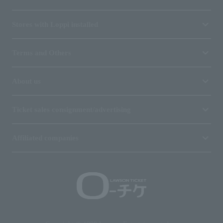
Stores with Loppi installed
Terms and Others
About us
Ticket sales consignment/advertising
Affiliated companies