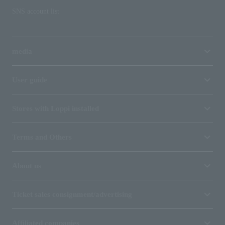
SNS account list
media
User guide
Stores with Loppi installed
Terms and Others
About us
Ticket sales consignment/advertising
Affiliated companies