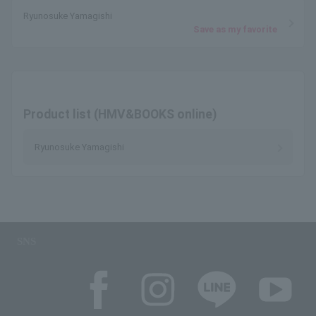
Ryunosuke Yamagishi
Save as my favorite
Product list (HMV&BOOKS online)
Ryunosuke Yamagishi
SNS