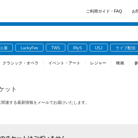
ご利用ガイド・FAQ
お
エ展
LuckyFes
TWS
IRyS
USJ
ライブ配信
クラシック・オペラ
イベント・アート
レジャー
映画
ケット
のチケットに関連する最新情報をメールでお届けいたします。