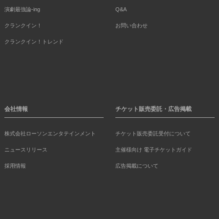
演劇最強論-ing
Q&A
クランクイン！
お問い合わせ
クランクイン！トレンド
会社情報
チケット販売委託・広告掲載
株式会社ローソンエンタテインメント
チケット販売委託受付について
ニュースリリース
主催様向け 電子チケットガイド
採用情報
広告掲載について