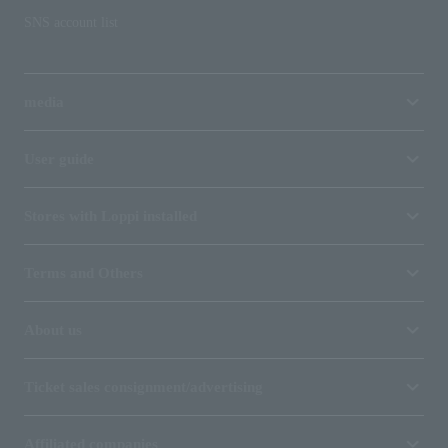
SNS account list
media
User guide
Stores with Loppi installed
Terms and Others
About us
Ticket sales consignment/advertising
Affiliated companies