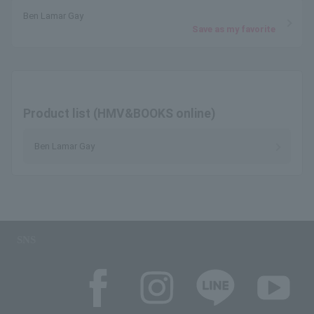
Ben Lamar Gay
Save as my favorite
Product list (HMV&BOOKS online)
Ben Lamar Gay
SNS