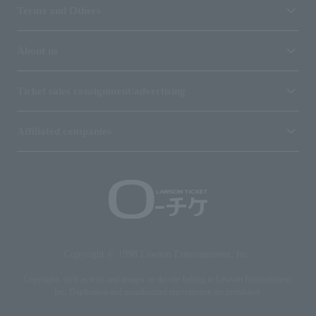
Terms and Others
About us
Ticket sales consignment/advertising
Affiliated companies
Copyright © 1998 Lawson Entertainment, Inc.
Copyrights such as texts and images on the site belong to Lawson Entertainment,
Inc. Duplication and unauthorized reproduction are prohibited.