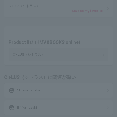
Ci+LUS（シトラス）
Save as my favorite
Product list (HMV&BOOKS online)
Ci+LUS（シトラス）
Ci+LUS（シトラス）に関連が深い
supervised_user_circle
Minami Tanaka
supervised_user_circle
Erii Yamazaki