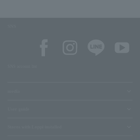
SNS
SNS account list
media
User guide
Stores with Loppi installed