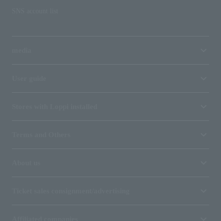
SNS account list
media
User guide
Stores with Loppi installed
Terms and Others
About us
Ticket sales consignment/advertising
Affiliated companies