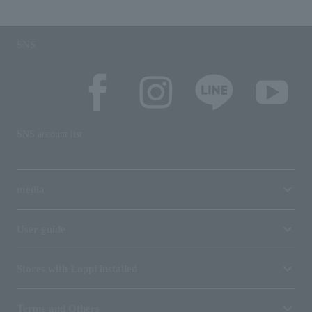
SNS
SNS account list
media
User guide
Stores with Loppi installed
Terms and Others