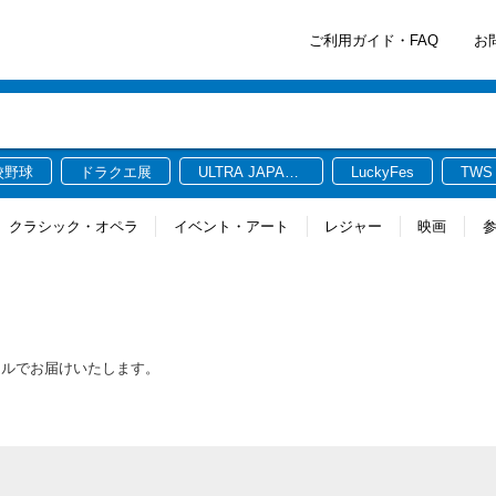
ご利用ガイド・FAQ
お
校野球
ドラクエ展
ULTRA JAPAN
LuckyFes
TWS
2026
クラシック・オペラ
イベント・アート
レジャー
映画
ールでお届けいたします。