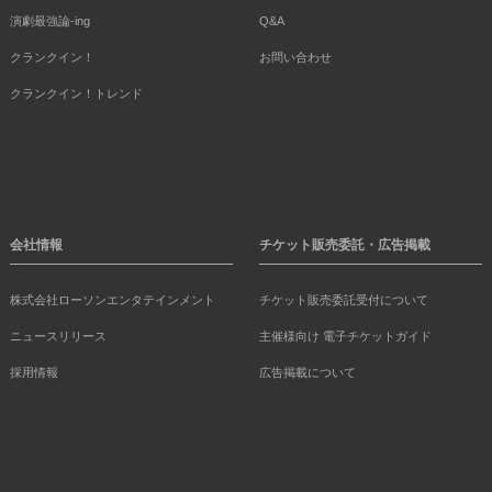
演劇最強論-ing
Q&A
クランクイン！
お問い合わせ
クランクイン！トレンド
会社情報
チケット販売委託・広告掲載
株式会社ローソンエンタテインメント
チケット販売委託受付について
ニュースリリース
主催様向け 電子チケットガイド
採用情報
広告掲載について