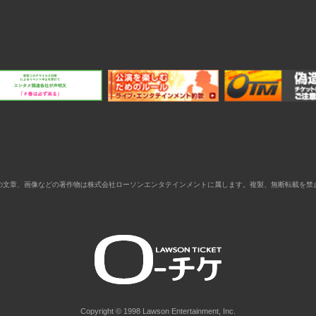
の文章、画像などの著作物は株式会社ローソンエンタテインメントに属します。複製、無断転載を禁
Copyright © 1998 Lawson Entertainment, Inc.