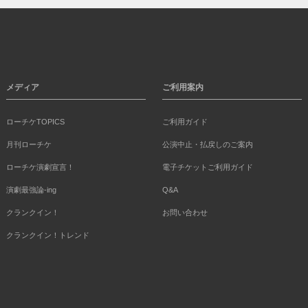
メディア
ご利用案内
ローチケTOPICS
ご利用ガイド
月刊ローチケ
公演中止・払戻しのご案内
ローチケ演劇宣言！
電子チケットご利用ガイド
演劇最強論-ing
Q&A
クランクイン！
お問い合わせ
クランクイン！トレンド