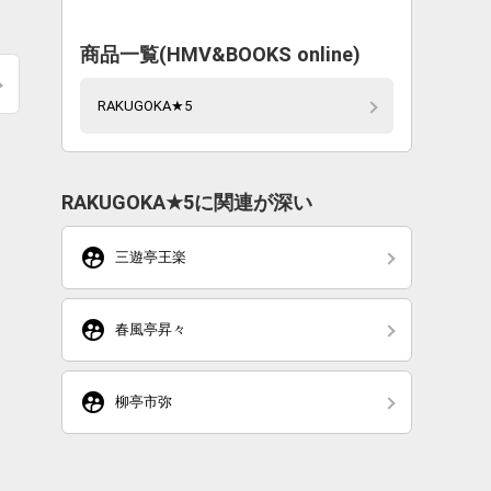
商品一覧(HMV&BOOKS online)
RAKUGOKA★5
RAKUGOKA★5に関連が深い
supervised_user_circle
三遊亭王楽
supervised_user_circle
春風亭昇々
supervised_user_circle
柳亭市弥