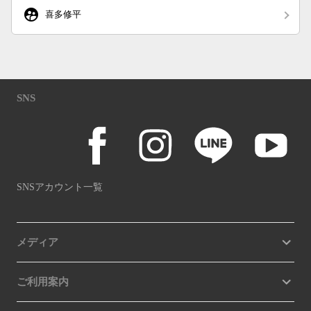
supervised_user_circle
喜多修平
SNS
SNSアカウント一覧
メディア
ご利用案内