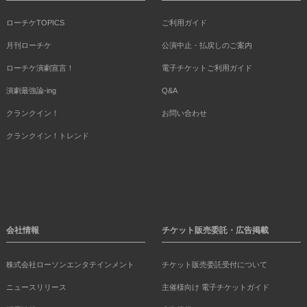
ローチケTOPICS
ご利用ガイド
月刊ローチケ
公演中止・払戻しのご案内
ローチケ演劇宣言！
電子チケットご利用ガイド
演劇最強論-ing
Q&A
クランクイン！
お問い合わせ
クランクイン！トレンド
会社情報
チケット販売委託・広告掲載
株式会社ローソンエンタテインメント
チケット販売委託受付について
ニュースリリース
主催様向け 電子チケットガイド