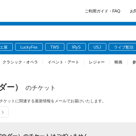
ご利用ガイド・FAQ
お
エ展
LuckyFes
TWS
IRyS
USJ
ライブ配信
クラシック・オペラ
イベント・アート
レジャー
映画
ウダー）
のチケット
ー）のチケットに関連する最新情報をメールでお届けいたします。