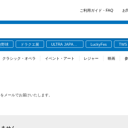
ご利用ガイド・FAQ
お
校野球
ドラクエ展
ULTRA JAPAN
LuckyFes
TWS
2026
クラシック・オペラ
イベント・アート
レジャー
映画
報をメールでお届けいたします。