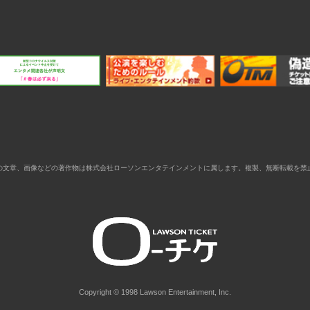
の文章、画像などの著作物は株式会社ローソンエンタテインメントに属します。複製、無断転載を禁
Copyright © 1998 Lawson Entertainment, Inc.