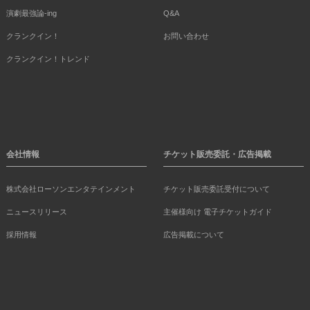
演劇最強論-ing
Q&A
クランクイン！
お問い合わせ
クランクイン！トレンド
会社情報
チケット販売委託・広告掲載
株式会社ローソンエンタテインメント
チケット販売委託受付について
ニュースリリース
主催様向け 電子チケットガイド
採用情報
広告掲載について