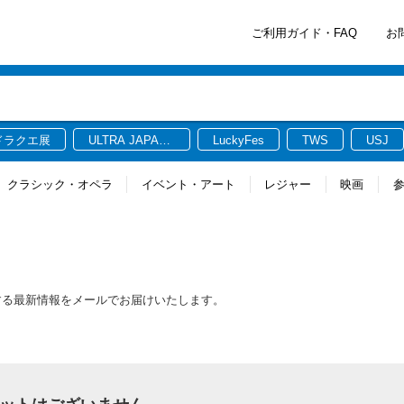
ご利用ガイド・FAQ
お
ドラクエ展
ULTRA JAPAN
LuckyFes
TWS
USJ
2026
クラシック・オペラ
イベント・アート
レジャー
映画
トに関連する最新情報をメールでお届けいたします。