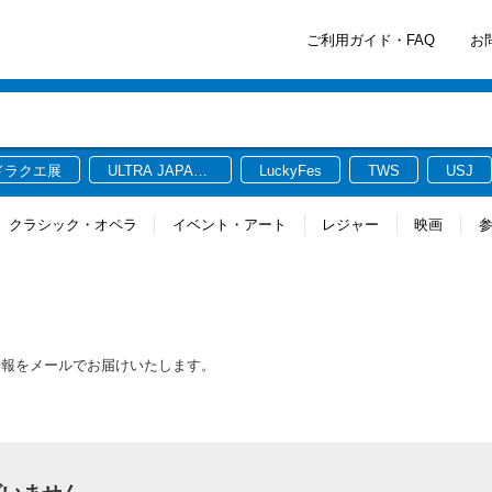
ご利用ガイド・FAQ
お
ドラクエ展
ULTRA JAPAN
LuckyFes
TWS
USJ
2026
クラシック・オペラ
イベント・アート
レジャー
映画
情報をメールでお届けいたします。