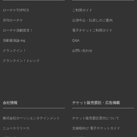
ローチケTOPICS
ご利用ガイド
月刊ローチケ
公演中止・払戻しのご案内
ローチケ演劇宣言！
電子チケットご利用ガイド
演劇最強論-ing
Q&A
クランクイン！
お問い合わせ
クランクイン！トレンド
会社情報
チケット販売委託・広告掲載
株式会社ローソンエンタテインメント
チケット販売委託受付について
ニュースリリース
主催様向け 電子チケットガイド