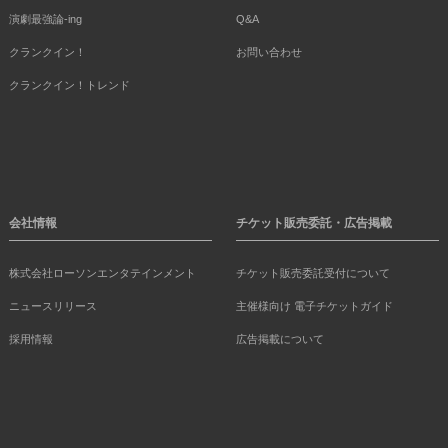
演劇最強論-ing
Q&A
クランクイン！
お問い合わせ
クランクイン！トレンド
会社情報
チケット販売委託・広告掲載
株式会社ローソンエンタテインメント
チケット販売委託受付について
ニュースリリース
主催様向け 電子チケットガイド
採用情報
広告掲載について