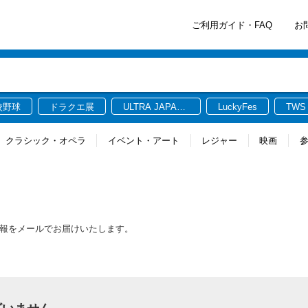
ご利用ガイド・FAQ
お
校野球
ドラクエ展
ULTRA JAPAN
LuckyFes
TWS
2026
クラシック・オペラ
イベント・アート
レジャー
映画
新情報をメールでお届けいたします。