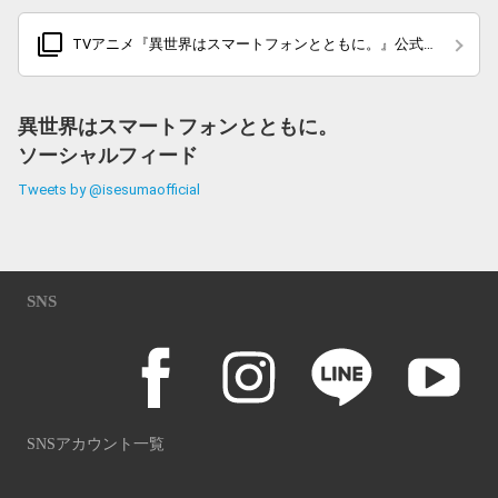
filter_none
TVアニメ『異世界はスマートフォンとともに。』公式
サイト
異世界はスマートフォンとともに。
ソーシャルフィード
Tweets by @isesumaofficial
SNS
SNSアカウント一覧