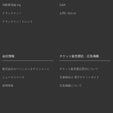
演劇最強論-ing
Q&A
クランクイン！
お問い合わせ
クランクイン！トレンド
会社情報
チケット販売委託・広告掲載
株式会社ローソンエンタテインメント
チケット販売委託受付について
ニュースリリース
主催様向け 電子チケットガイド
採用情報
広告掲載について