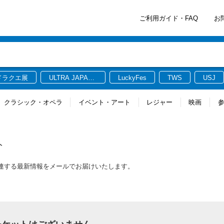
ご利用ガイド・FAQ
お
ドラクエ展
ULTRA JAPAN
LuckyFes
TWS
USJ
2026
クラシック・オペラ
イベント・アート
レジャー
映画
ト
ケットに関連する最新情報をメールでお届けいたします。