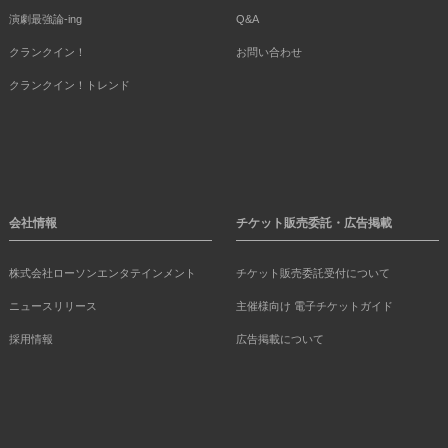
演劇最強論-ing
Q&A
クランクイン！
お問い合わせ
クランクイン！トレンド
会社情報
チケット販売委託・広告掲載
株式会社ローソンエンタテインメント
チケット販売委託受付について
ニュースリリース
主催様向け 電子チケットガイド
採用情報
広告掲載について