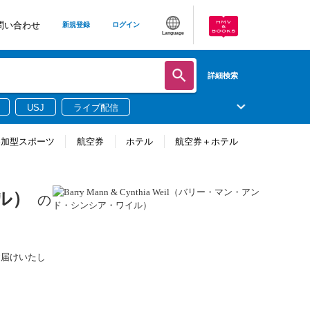
問い合わせ
新規登録
ログイン
Language
詳細検索
USJ
ライブ配信
参加型スポーツ
航空券
ホテル
航空券＋ホテル
イル）
の
でお届けいたし