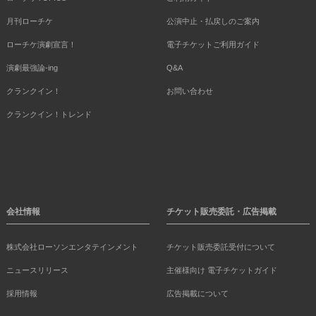
月刊ローチケ
公演中止・払戻しのご案内
ローチケ演劇宣言！
電子チケットご利用ガイド
演劇最強論-ing
Q&A
クランクイン！
お問い合わせ
クランクイン！トレンド
会社情報
チケット販売委託・広告掲載
株式会社ローソンエンタテインメント
チケット販売委託受付について
ニュースリリース
主催様向け 電子チケットガイド
採用情報
広告掲載について